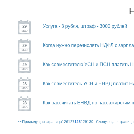
Н
Услуга - 3 рубля, штраф - 3000 рублей
29
мар
Когда нужно перечислять НДФЛ с зарпла
29
мар
Как совместителю УСН и ПСН платить Н
29
мар
Как совместитель УСН и ЕНВД платит Н
28
мар
Как рассчитать ЕНВД по пассажирским п
28
мар
<<
Предыдущая страница
126
127
128
129
130
Следующая страница