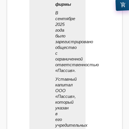
фирмы
add_shopping_cart
В
сентябре
2025
года
было
зарегистрировано
общество
с
ограниченной
ответственностью
«Пассив».
Уставный
капитал
ООО
«Пассив»,
который
указан
в
его
учредительных