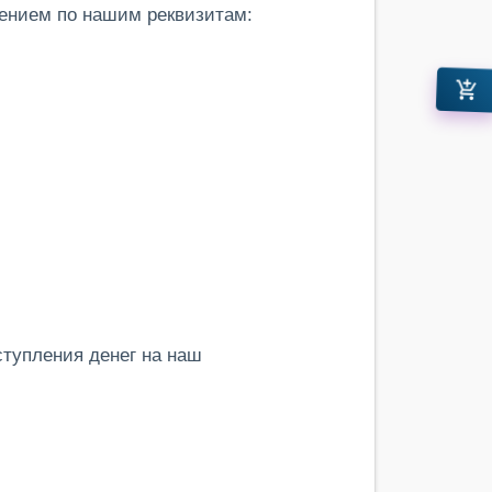
ением по нашим реквизитам:
add_shopping_cart
ступления денег на наш