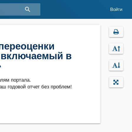
search
Войти
 переоценки
е включаемый в
»
лям портала.
аш годовой отчет без проблем!