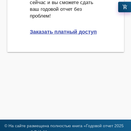
сейчас и вы сможете сдать
add_shopping_cart
ваш годовой отчет без
проблем!
Заказать платный доступ
© На сайте размещена полностью книга «Годовой отчет 2025