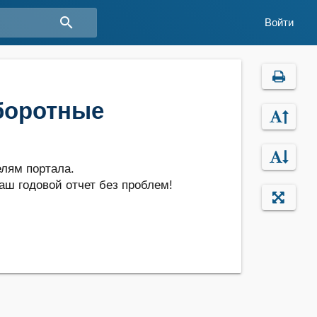
search
Войти
боротные
лям портала.
аш годовой отчет без проблем!