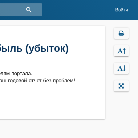
search
Войти
быль (убыток)
лям портала.
аш годовой отчет без проблем!