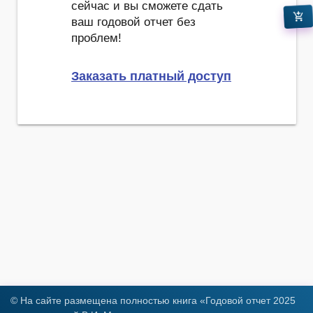
сейчас и вы сможете сдать
add_shopping_cart
ваш годовой отчет без
проблем!
Заказать платный доступ
© На сайте размещена полностью книга «Годовой отчет 2025