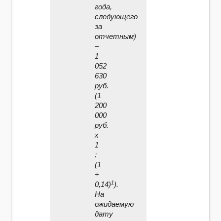
года,
следующего
за
отчетным)
–
1
052
630
руб.
(1
200
000
руб.
x
1
:
(1
+
1
0,14)
).
На
ожидаемую
дату