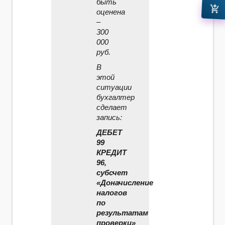
быть
add_shopping_cart
оценена
–
300
000
руб.
В
этой
ситуации
бухгалтер
сделает
запись:
ДЕБЕТ
99
КРЕДИТ
96,
субсчет
«Доначисление
налогов
по
результатам
проверки»