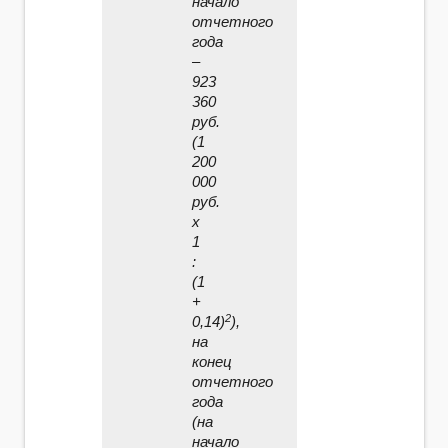
начало
отчетного
года
–
923
360
руб.
(1
200
000
руб.
x
1
:
(1
+
2
0,14)
),
на
конец
отчетного
года
(на
начало