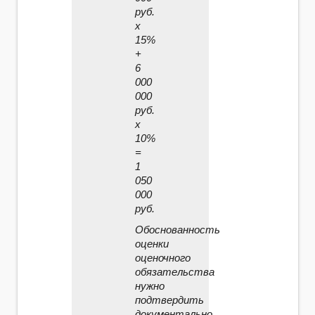
руб.
x
15%
+
6
000
000
руб.
x
10%
=
1
050
000
руб.
Обоснованность
оценки
оценочного
обязательства
нужно
подтвердить
документально.