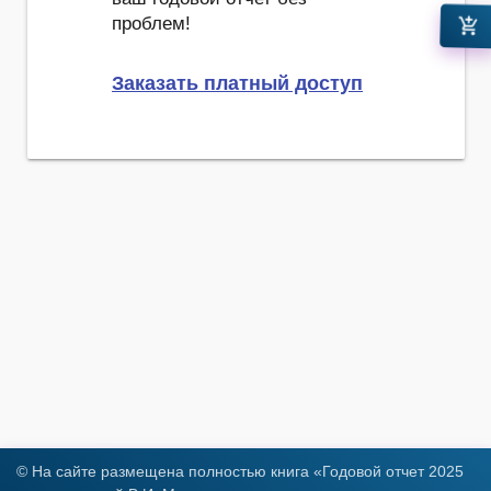
проблем!
add_shopping_cart
Заказать платный доступ
© На сайте размещена полностью книга «Годовой отчет 2025