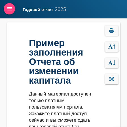
menu
2025
Годовой отчет
Войти
Пример
заполнения
Отчета об
изменении
капитала
Данный материал доступен
только платным
пользователям портала.
Закажите платный доступ
сейчас и вы сможете сдать
ваш годовой отчет без