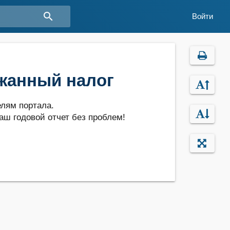
search
Войти
ржанный налог
лям портала.
аш годовой отчет без проблем!