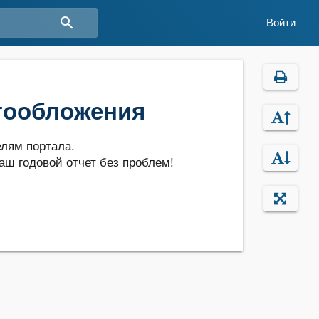
search
Войти
гообложения
лям портала.
аш годовой отчет без проблем!