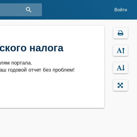
search
Войти
ского налога
лям портала.
аш годовой отчет без проблем!