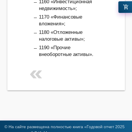
1160 «Инвестиционная
add_shopping_cart
недвижимость»;
1170 «Финансовые
вложения»;
1180 «Отложенные
налоговые активы»;
1190 «Прочие
внеоборотные активы».
© На сайте размещена полностью книга «Годовой отчет 2025