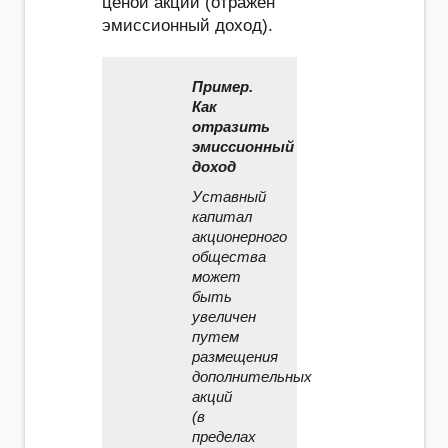
ценой акций (отражен
эмиссионный доход).
Пример.
Как
отразить
эмиссионный
доход
Уставный
капитал
акционерного
общества
может
быть
увеличен
путем
размещения
дополнительных
акций
(в
пределах