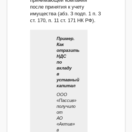
принимающей компании
после принятия к учету
имущества (абз. 3 подп. 1 п. 3
ст. 170, п. 11 ст. 171 НК РФ).
Пример.
Как
отразить
НДС
по
вкладу
в
уставный
капитал
ООО
«Пассив»
получило
от
АО
«Актив»
в