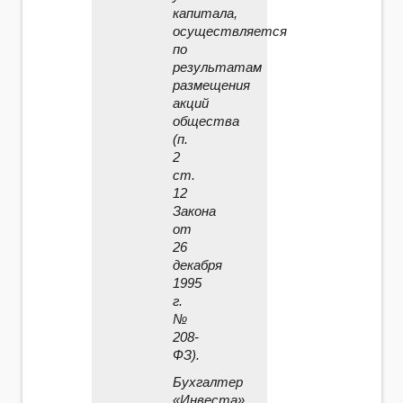
капитала,
осуществляется
по
результатам
размещения
акций
общества
(п.
2
ст.
12
Закона
от
26
декабря
1995
г.
№
208­
ФЗ).
Бухгалтер
«Инвеста»