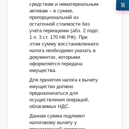
средствам и нематериальным
add_shopping_cart
активам – в сумме,
пропорциональной их
остаточной стоимости без
учета переоценки (абз. 2 подп.
1 п. 3 ст. 170 НК РФ). При
этом сумму восстановленного
налога необходимо указать в
документах, которыми
оформляется передача
имущества.
Для принятия налога к вычету
имущество должно
предназначаться для
осуществления операций,
облагаемых НДС.
Данная сумма подлежит
налоговому вычету у