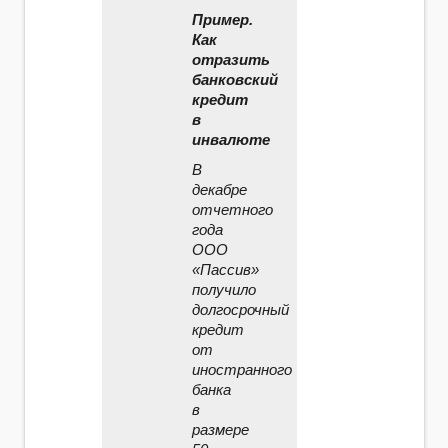
Пример.
Как
отразить
банковский
кредит
в
инвалюте
В
декабре
отчетного
года
ООО
«Пассив»
получило
долгосрочный
кредит
от
иностранного
банка
в
размере