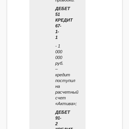
ДЕБЕТ
51
КРЕДИТ
67-
1-
1
- 1
000
000
руб.
–
кредит
поступил
на
расчетный
счет
«Актива»;
ДЕБЕТ
91-
2