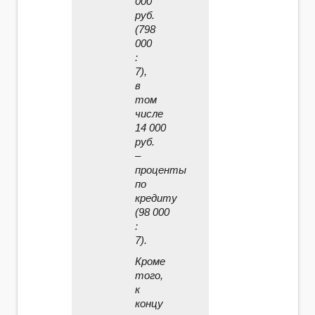
000
руб.
(798
000
:
7),
в
том
числе
14 000
руб.
–
проценты
по
кредиту
(98 000
:
7).
Кроме
того,
к
концу