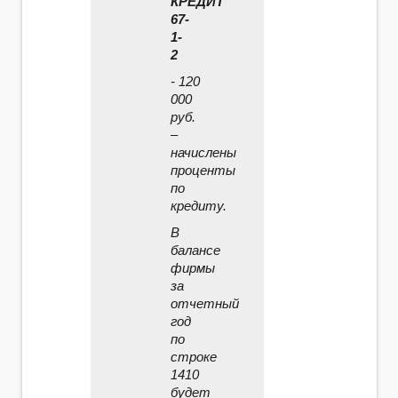
КРЕДИТ
67-
1-
2
- 120
000
руб.
–
начислены
проценты
по
кредиту.
В
балансе
фирмы
за
отчетный
год
по
строке
1410
будет