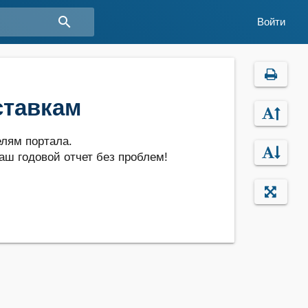
search
Войти
ставкам
лям портала.
аш годовой отчет без проблем!