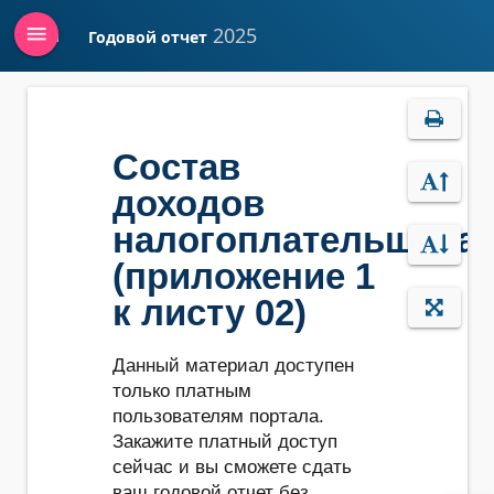
menu
2025
Годовой отчет
Войти
Состав
доходов
налогоплательщика
(приложение 1
к листу 02)
Данный материал доступен
только платным
пользователям портала.
Закажите платный доступ
сейчас и вы сможете сдать
ваш годовой отчет без