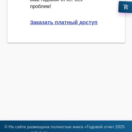
проблем!
add_shopping_cart
Заказать платный доступ
© На сайте размещена полностью книга «Годовой отчет 2025