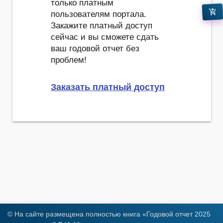
только платным
add_shopping_cart
пользователям портала.
Закажите платный доступ
сейчас и вы сможете сдать
ваш годовой отчет без
проблем!
Заказать платный доступ
© На сайте размещена полностью книга «Годовой отчет 2025