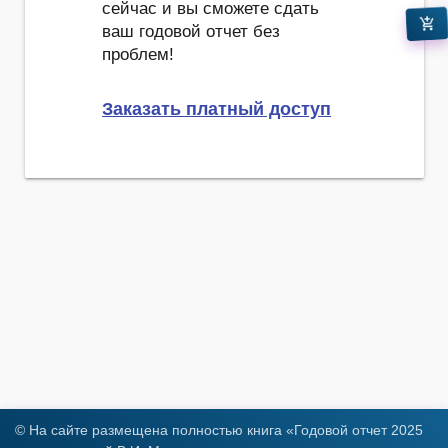
сейчас и вы сможете сдать
add_shopping_cart
ваш годовой отчет без
проблем!
Заказать платный доступ
© На сайте размещена полностью книга «Годовой отчет 2025