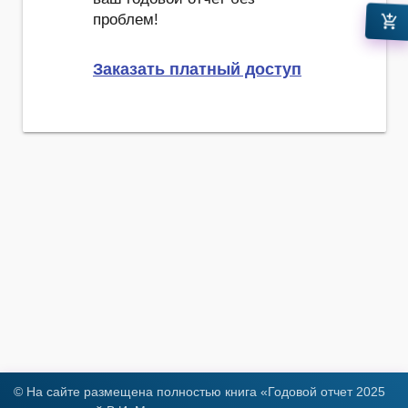
проблем!
add_shopping_cart
Заказать платный доступ
© На сайте размещена полностью книга «Годовой отчет 2025