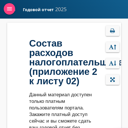
menu
2025
Годовой отчет
Войти
Состав
расходов
налогоплательщика
(приложение 2
к листу 02)
Данный материал доступен
только платным
пользователям портала.
Закажите платный доступ
сейчас и вы сможете сдать
ваш годовой отчет без