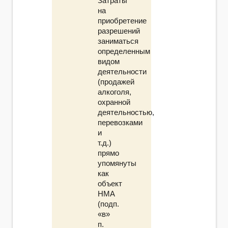
Затраты
на
приобретение
разрешений
заниматься
определенным
видом
деятельности
(продажей
алкоголя,
охранной
деятельностью,
перевозками
и
т.д.)
прямо
упомянуты
как
объект
НМА
(подп.
«в»
п.