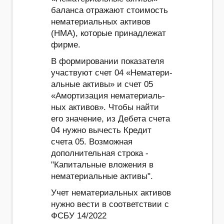
баланса отражают стоимость
нематериальных активов
(НМА), которые принадлежат
фирме.
В формировании показателя
участвуют счет 04 «Нема­те­ри­
аль­ные ак­ти­вы» и счет 05
«Амор­ти­за­ция нема­те­ри­аль­
ных ак­ти­вов». Чтобы найти
его значение, из Дебета счета
04 нужно вычесть Кредит
счета 05. Возможная
дополнительная строка -
"Капитальные вложения в
нематериальные активы".
Учет нематериальных активов
нужно вести в соответствии с
ФСБУ 14/2022