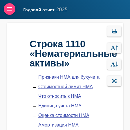
menu
2025
Годовой отчет
Войти
Строка 1110
«Нематериальные
активы»
Признаки НМА для бухучета
Стоимостной лимит НМА
Что относить к НМА
Единица учета НМА
Оценка стоимости НМА
Амортизация НМА