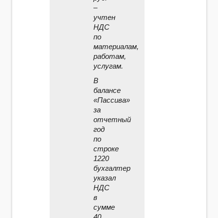
–
учтен
НДС
по
материалам,
работам,
услугам.
В
балансе
«Пассива»
за
отчетный
год
по
строке
1220
бухгалтер
указал
НДС
в
сумме
40