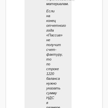
материалам.
Если
на
конец
отчетного
года
«Пассив»
не
получит
счет­-
фактуру,
то
по
строке
1220
баланса
нужно
указать
сумму
НДС
в
размере