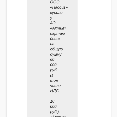
ООО
«Пассив»
купило
у
АО
«Актив»
партию
досок
на
общую
сумму
60
000
руб.
(в
том
числе
НДС
–
10
000
руб.).
«Актив»