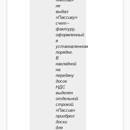
не
выдал
«Пассиву»
счет-­
фактуру,
оформленный
в
установленном
порядке.
В
накладной
на
передачу
досок
НДС
выделен
отдельной
строкой.
«Пассив»
приобрел
доски
для