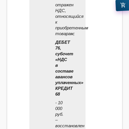
add_shopping_cart
отражен
НДС,
относящийся
к
приобретенным
товарам;
ДЕБЕТ
76,
субсчет
«НДС
в
составе
авансов
уплаченных»
КРЕДИТ
68
- 10
000
руб.
–
восстановлен