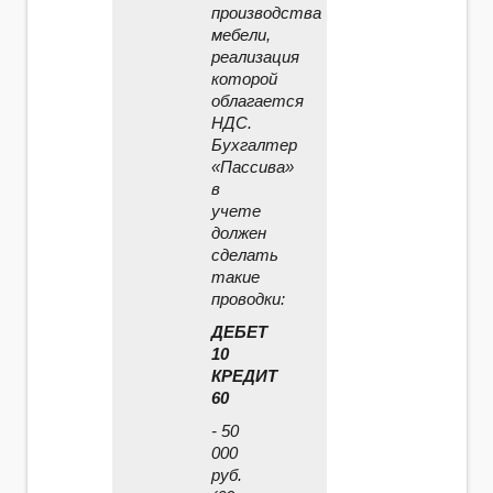
производства
мебели,
реализация
которой
облагается
НДС.
Бухгалтер
«Пассива»
в
учете
должен
сделать
такие
проводки:
ДЕБЕТ
10
КРЕДИТ
60
- 50
000
руб.