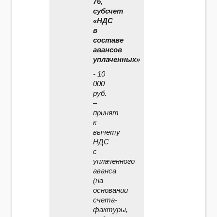
76,
субсчет
«НДС
в
составе
авансов
уплаченных»
- 10
000
руб.
–
принят
к
вычету
НДС
с
уплаченного
аванса
(на
основании
счета­-
фактуры,