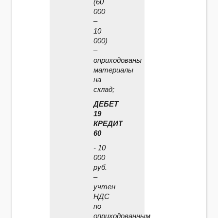
(60
000
–
10
000)
–
оприходованы
материалы
на
склад;
ДЕБЕТ
19
КРЕДИТ
60
- 10
000
руб.
–
учтен
НДС
по
оприходованным