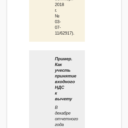
2018
г.
№
03-
07-
11/62917).
Пример.
Как
учесть
принятие
входного
НДС
к
вычету
В
декабре
отчетного
года