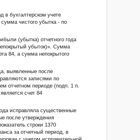
д в бухгалтерском учете
 сумма чистого убытка - по
были (убытка) отчетного года
непокрытый убыток)». Сумма
та 84, а сумма непокрытого
а, выявленные после
справляются записями по
м отчетном периоде (подп. 1 п.
является счет 84
года исправляла существенные
ые после утверждения
показатель строки 1370
анса за отчетный период, в
ирован с учетом исправительной