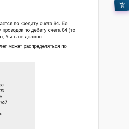
add_shopping_cart
ется по кредиту счета 84. Ее
 проводок по дебету счета 84 (то
о, быть не должно.
лет может распределяться по
го
00
е
той
го
: