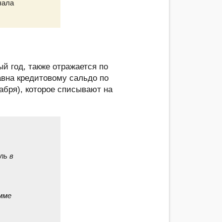
чала
й год, также отражается по
авна кредитовому сальдо по
абря), которое списывают на
ль в
умме