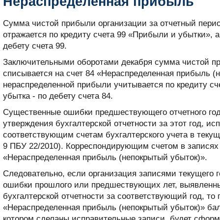
Нераспределенная прибыль
Сумма чистой прибыли организации за отчетный перио
отражается по кредиту счета 99 «Прибыли и убытки», а
дебету счета 99.
Заключительными оборотами декабря сумма чистой при
списывается на счет 84 «Нераспределенная прибыль (
нераспределенной прибыли учитывается по кредиту сче
убытка - по дебету счета 84.
Существенные ошибки предшествующего отчетного год
утверждения бухгалтерской отчетности за этот год, и
соответствующим счетам бухгалтерского учета в текуще
9 ПБУ 22/2010). Корреспондирующим счетом в записях 
«Нераспределенная прибыль (непокрытый убыток)».
Следовательно, если организация записями текущего 
ошибки прошлого или предшествующих лет, выявленн
бухгалтерской отчетности за соответствующий год, то 
«Нераспределенная прибыль (непокрытый убыток)» бал
котором сделаны исправительные записи, будет сформ