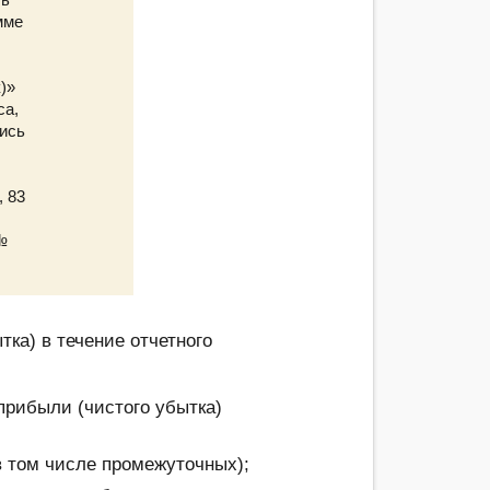
мме
)»
са,
лись
, 83
 №
ка) в течение отчетного
прибыли (чистого убытка)
 том числе промежуточных);