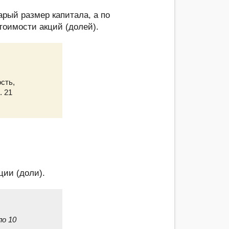
арый размер капитала, а по
тоимости акций (долей).
сть,
. 21
ции (доли).
ло 10