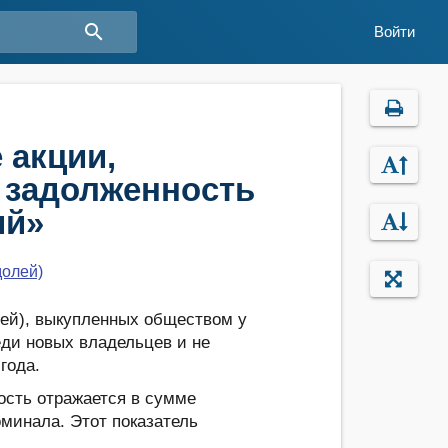
search
Войти
 акции,
 задолженность
ий»
долей)
лей), выкупленных обществом у
еди новых владельцев и не
года.
мость отражается в сумме
оминала. Этот показатель