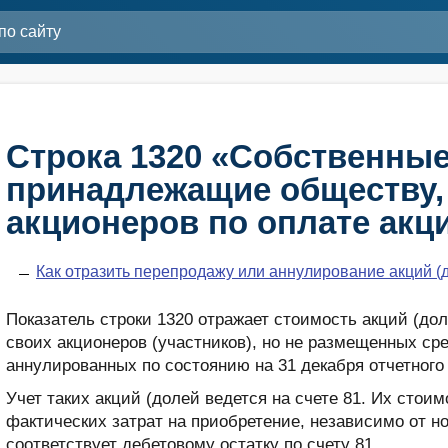
Строка 1320 «Собственные
принадлежащие обществу,
акционеров по оплате акц
Как отразить перепродажу или аннулирование акций (
Показатель строки 1320 отражает стоимость акций (до
своих акционеров (участников), но не размещенных ср
аннулированных по состоянию на 31 декабря отчетного 
Учет таких акций (долей ведется на счете 81. Их стои
фактических затрат на приобретение, независимо от н
соответствует дебетовому остатку по счету 81.