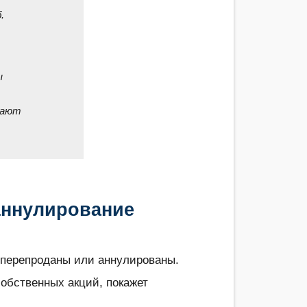
.
ы
вают
.
аннулирование
 перепроданы или аннулированы.
собственных акций, покажет