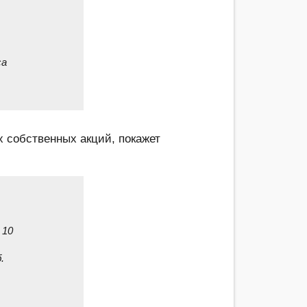
са
х собственных акций, покажет
 10
.