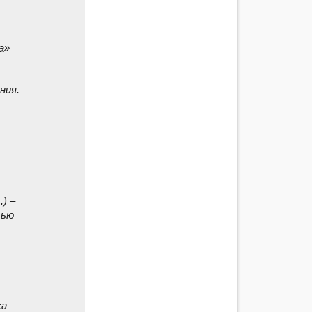
а»
ния.
.) –
тью
са