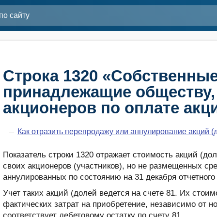
Строка 1320 «Собственные
принадлежащие обществу,
акционеров по оплате акц
Как отразить перепродажу или аннулирование акций (
Показатель строки 1320 отражает стоимость акций (до
своих акционеров (участников), но не размещенных ср
аннулированных по состоянию на 31 декабря отчетного 
Учет таких акций (долей ведется на счете 81. Их стои
фактических затрат на приобретение, независимо от н
соответствует дебетовому остатку по счету 81.