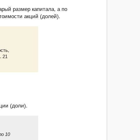
арый размер капитала, а по
тоимости акций (долей).
сть,
. 21
ции (доли).
ло 10