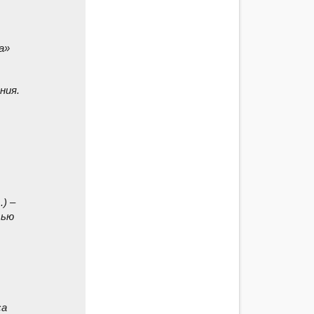
а»
ния.
.) –
тью
са