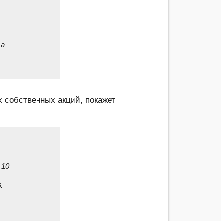
са
х собственных акций, покажет
 10
.