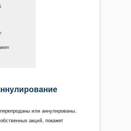
.
ы
вают
.
аннулирование
 перепроданы или аннулированы.
собственных акций, покажет