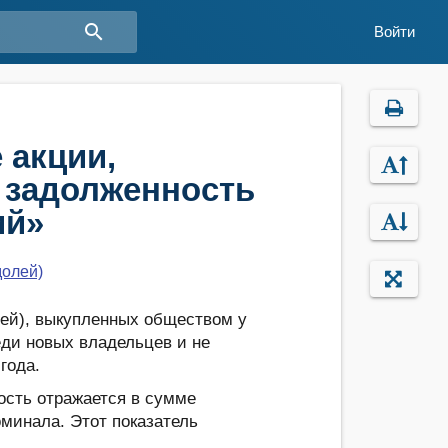
search
Войти
 акции,
 задолженность
ий»
долей)
лей), выкупленных обществом у
еди новых владельцев и не
года.
мость отражается в сумме
оминала. Этот показатель