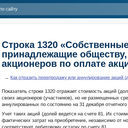
Строка 1320 «Собственные
принадлежащие обществу,
акционеров по оплате акц
Как отразить перепродажу или аннулирование акций (
Показатель строки 1320 отражает стоимость акций (до
своих акционеров (участников), но не размещенных ср
аннулированных по состоянию на 31 декабря отчетного 
Учет таких акций (долей ведется на счете 81. Их стои
фактических затрат на приобретение, независимо от н
соответствует дебетовому остатку по счету 81.