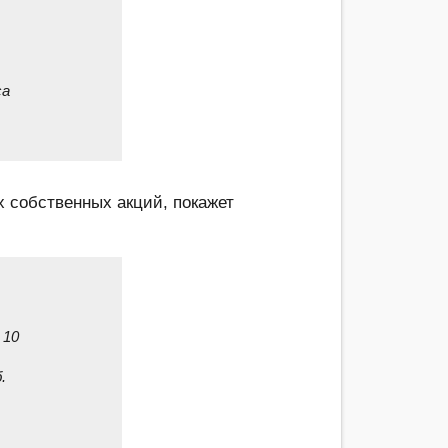
са
х собственных акций, покажет
 10
.