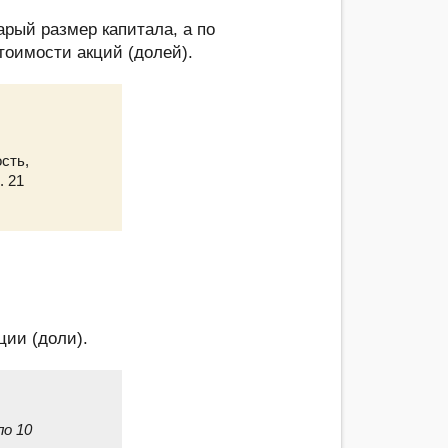
арый размер капитала, а по
тоимости акций (долей).
сть,
. 21
ции (доли).
ло 10