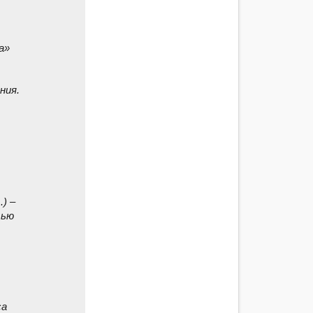
а»
ния.
.) –
тью
са