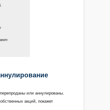
.
ы
вают
.
аннулирование
 перепроданы или аннулированы.
собственных акций, покажет