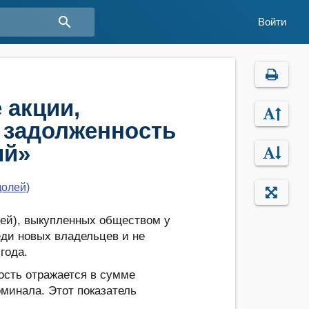
search
Войти
 акции,
 задолженность
ий»
долей)
лей), выкупленных обществом у
еди новых владельцев и не
года.
мость отражается в сумме
оминала. Этот показатель